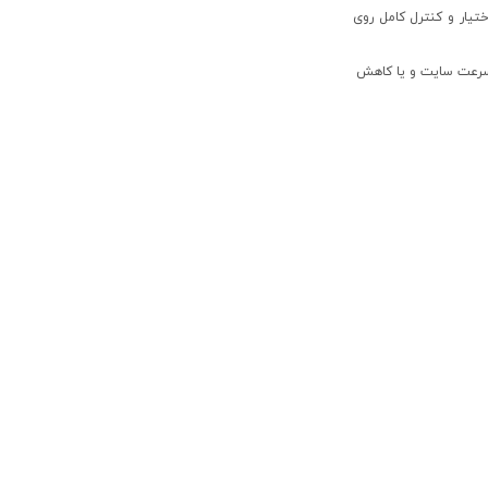
 که اختیار و کنترل کامل روی
کلیدی به‌کار رفته در متن، لینک سازی داخلی، آدرس URL، ساختن یک سنگ زیربنا (Cornerstone)، افزایش سرعت سایت و یا کاهش