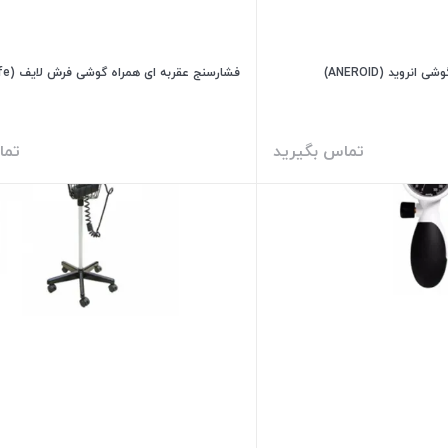
روید (ANEROID)
فشارسنج عقربه ای همراه گوشی فرش لایف (Fresh Life) B3
تماس بگیرید
تما