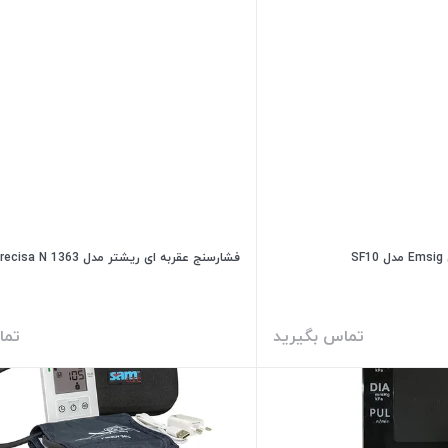
S
فشارسنج عقربه ای ریشتر مدل Precisa N 1363
تماس بگیرید
تما