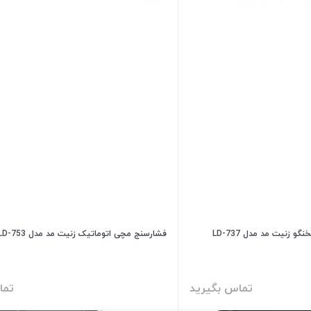
زنیت مد مدل LD-737
فشارسنج مچی اتوماتیک زنیت مد مدل LD-753
تماس بگیرید
تما