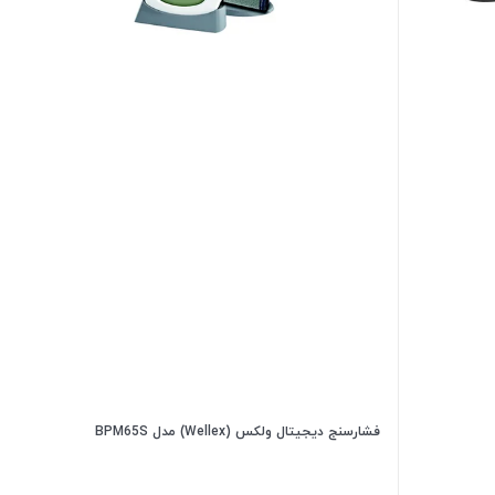
فشارسنج دیجیتال ولکس (Wellex) مدل BPM65S