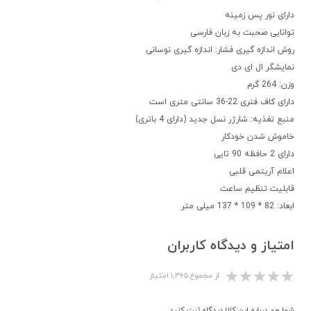
دارای نور پس زمینه
توانایی صحبت به زبان فارسی
روش اندازه گیری فشار: اندازه گیری نوسانی
نمایشگر ال ای دی
وزن: 264 گرم
دارای کاف فنری 22-36 سانتی متری است
منبع تغذیه: شارژر نسل جدید (دارای 4 باتری)
خاموش شدن خودکار
دارای 2 حافظه 90 تایی
اعلام آریتمی قلبی
قابلیت تنظیم ساعت
ابعاد: 82 * 109 * 137 میلی متر
امتیاز و دیدگاه کاربران
از مجموع ۱,۳۶۵ امتیاز
شما هم درباره این کالا دیدگاه ثبت کنید