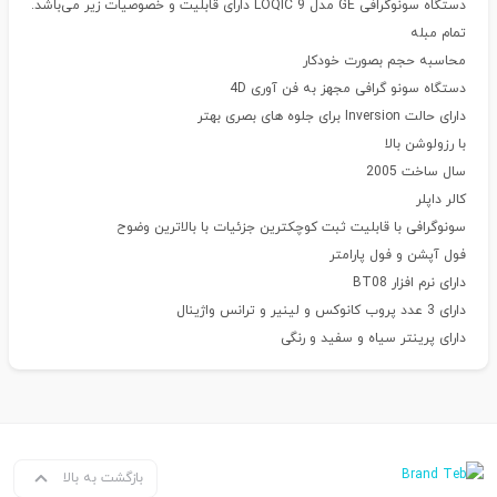
دستگاه سونوگرافی GE مدل LOQIC 9 دارای قابلیت و خصوصیات زیر می‌باشد.
تمام مبله
محاسبه حجم بصورت خودکار
دستگاه سونو گرافی مجهز به فن آوری 4D
دارای حالت Inversion برای جلوه های بصری بهتر
با رزولوشن بالا
سال ساخت 2005
کالر داپلر
سونوگرافی با قابلیت ثبت کوچکترین جزئیات با بالاترین وضوح
فول آپشن و فول پارامتر
دارای نرم افزار BT08
دارای 3 عدد پروب کانوکس و لینیر و ترانس واژینال
دارای پرینتر سیاه و سفید و رنگی
بازگشت به بالا