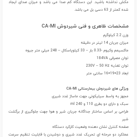
مکش نداشته باشید. این دستگاه کم صدا می باشد و میزان صدای ایجاد
شده کمتر از 63 دسی بل می باشد.
مشخصات ظاهری و فنی شیردوش CA-MI
وزن 2.2 کیلوگرم
میزان جریان 14 لیتر در دقیقه
ماکسیمم وکیوم -0.33 بار – 33 کیلوپاسکال – 248 میلی متر جیوه
توان مصرفی 184VA
توان تغذیه 230V – 50 Hz
ابعاد 23×19×16 سانتی متر
ویژگی های شیردوش بیمارستانی CA-MI
مجهز به واسط سیلیکونی جهت ماساژ غدد شیری
سبک و دارای دو بطری 110 و 240 ml
طراحی بر اساس ساختار جداگانه جریان شیر و هوا جهت جلوگیری از برگشت
شیر
صفحه کنترل نشان دهنده وضعیت کارکرد دستگاه
عملکرد دو مرحله ای تحریک غدد شیری و دوشیدن با قابلیت تنظیم سرعت