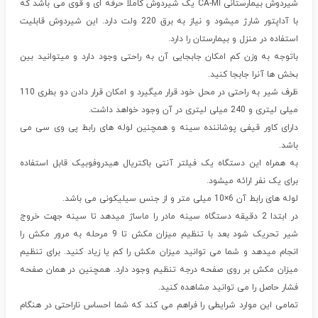
شیردوش بیمارستانی CA-MI یک شیردوش کاملا حرفه ای و قوی می باشد که
با آداپتور شارژ میشود و نیاز به برق 220 ولت دارد. این شیردوش قابلیت
استفاده در منزل و بیمارستان را دارد.
باتوجه به وزن کم امکان جابجایی آن به راحتی وجود دارد و میتوانید بین
بخش ها آنرا جابجا کنید.
ظرف شیر به راحتی در محل خود قرار میگیرد و امکان قرار دادن دو بطری 110
میلی لیتری و 240 میلی لیتری در آن وجود خواهد داشت.
دارای کاور قیفی پوشاننده سینه و همچنین لوله های رابط پی وی سی می
باشد.
به همراه این دستگاه یک فیلتر آنتی باکتریال هیدروفوبیک قابل استفاده
برای یک نفر ارائه میشود.
لوله های رابط آن 6×10 میلی متر و از جنس سیلیکونی می باشد.
در ابتدا 2 دقیقه دستگاه سینه مادر را ماساژ میدهد تا سینه جهت خروج
شیر تحریک شود بعد با تنظیم میزان مکش تا 9 مرحله به مرور مکش را
انجام میدهد و شما می توانید میزان مکش را کم یا زیاد کنید. برای تنظیم
میزان مکش بر روی صفحه درجه تنظیم وجود دارد. همچنین در همان صفحه
فشار حاصل را می توانید مشاهده کنید.
تمامی این موارد شرایطی را فراهم می کند که شما احساس ناراحتی در هنگام