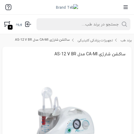
ورود
۰
ساکشن شارژی CA-MI مدل AS-12 V BR
برند طب
تجهیزات پزشکی کلینیکی
ساکشن شارژی CA-MI مدل AS-12 V BR