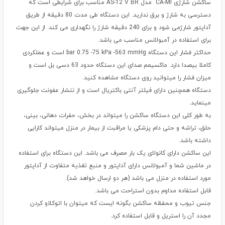
ساکشن شارژی CA-MI مدل AS-12 V BR مناسب برای شرایطی است که
دسترسی به شارژ و برق ندارید. این دستگاه طی مدت 80 دقیقه از طریق
آداپتور شارژمی شود و برای 240 دقیقه شارژ را نگهداری می کند. از این جهت
برای استفاده در آمبولانس مناسب می باشد.
حداکثر فشار این دستگاه bar 0.75 -75 kPa -563 mmHg است و عملکردی
کاملا بیصدا دارد. ماکسیمم صدای این دستگاه حدود 63 دسی بل است و
میزان فشار را میتوانید روی دستگاه مشاهده کنید.
دستگاه همچنین دارای فیلتر آنتی باکتریال است و از نتشار عفونت جلوگیری
مینماید.
به طور کلی این دستگاه ساکشن را میتواند در بخش، حفرات دهانی، بینی،
حلق، تراشه و حتی دام پزشکی یا مراقبت از بیمار در منزل میتواند کارایی
داشته باشد.
این ساکشن دارای کانولای یک بار مصرف می باشد. این دستگاه برای استفاده
در ماشین شما و آمبولانس دارای آداپتور و منبع تغذیه متفاوت از آداپتور
مورد استفاده در منزل می باشد (‌هر دو ارسال خواهد شد).
قابل استفاده مداوم بدون استراحت می باشد.
جنس تیوب و محفظه ساکشن بگونه ایست که میتوان با اتوکلاو کردن
مجدد آن را استریل و قابل استفاده کرد.