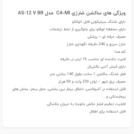
ویژگی های ساکشن شارژی CA-MI مدل AS-12 V BR
دارای شلنگ سیلیکونی قابل اتوکلاو
دارای محفظه اورفلو برای جلوگیری از نشط ترشحات
مصرف حرفه ای – پزشکی
شارژ سریع و 240 دقیقه نگهداری شارژ
کم صدا
قدرت مکننده ای مناسب 16 لیتر در دقیقه
دارای فیلتر آنتی باکتریال
قطر شلنگ ساکشن 1 سانت بطول 140 سانتی متر
مصرف برق شهر – توان 230 ولت و 50 هرتز
قابل استفاده در آمبولانس، انتقال بیمار بین بخشی، حمل بیمار، بخش های
بیمارستانی و …
قابلیت تنظیم فشار مکش باتوجه به میزان مکندگی
قابل استفاده برای اطفال