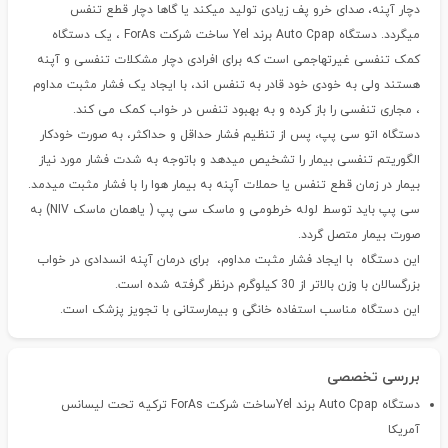
دچار آپنه، صدای خرو پف زیادی تولید میکند یا گاها دچار قطع تنفس
میگردد. دستگاه Auto Cpap برند Yel ساخت شرکت ForAs ، یک دستگاه
کمک تنفسی غیرتهاجمی است که برای افرادی دچار مشکلات تنفسی و آپنه
هستند ولی به خودی خود قادر به تنفس اند، با ایجاد یک فشار مثبت مداوم
، مجاری تنفسی را باز کرده و به بهبود تنفس در خواب کمک می کند.
دستگاه اتو سی پپ، پس از تنظیم فشار حداقل و حداکثر، به صورت خودکار
الگوریتم تنفسی بیمار را تشخیص میدهد و باتوجه به شدت فشار مورد نیاز
بیمار در زمان قطع تنفس یا حملات آپنه به بیمار هوا را با فشار مثبت میدمد.
سی پپ
باید توسط لوله خرطومی و ماسک سی پپ ( یاهمان ماسک NIV) به
صورت بیمار متصل گردد.
این دستگاه با ایجاد فشار مثبت مداوم، برای درمان آپنه انسدادی در خواب
بزرگسالان با وزن بالاتر از 30 کیلوگرم درنظر گرفته شده است.
این دستگاه مناسب استفاده خانگی و بیمارستانی با تجویز پزشک است.
بررسی تخصصی
دستگاه Auto Cpap برند Yelساخت شرکت ForAs ترکیه تحت لیسانس
آمریکا