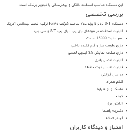
این دستگاه مناسب استفاده خانگی و بیمارستانی با تجویز پزشک است.
بررسی تخصصی
دستگاه Bipap S/T برند YEL ساخت شرکت ForAs ترکیه تحت لیسانس آمریکا
قابلیت استفاده در مودهای بای پپ ، بای پپ S/T و سی پپ
عمر مفید: 15000 ساعت
دارای رطوبت ساز و گرم کننده داخلی
دارای صفحه نمایش 3.5 اینچی لمسی
قابلیت اتصال باتری
قابلیت اتصال کارت حافظه
دو سال گارانتی
اقلام همراه:
ماسک و لوله رابط
کیف
آدابتور برق
دفترچه راهنما
فیلتر اضافه
امتیاز و دیدگاه کاربران